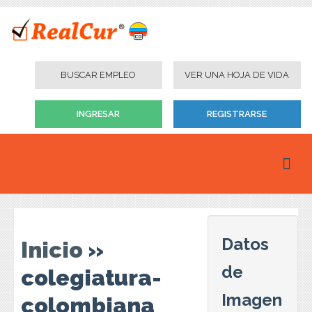
BUSCAR EMPLEO
VER UNA HOJA DE VIDA
INGRESAR
REGISTRARSE
Inicio
Personas
Datos
Inicio
»
Empresas
de
colegiatura-
Instituciones Educativas
Imagen
colombiana