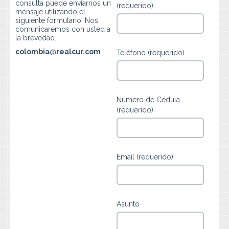
consulta puede enviarnos un
Preguntas Frecuentes
(requerido)
mensaje utilizando el
siguiente formulario. Nos
Contacto
comunicaremos con usted a
la brevedad.
colombia@realcur.com
Teléfono (requerido)
Número de Cédula
(requerido)
Email (requerido)
Asunto