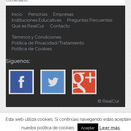
comentario.
Inicio
Personas
Empresas
Instituciones Educativas
Preguntas Frecuentes
Qué es RealCur
Contacto
Términos y Condiciones
Política de Privacidad/Tratamiento
Política de Cookies
Síguenos:
© RealCur
Esta web utiliza cookies. Si continúas navegando estás aceptá
nuestra política de cookies.
Leer más
Aceptar