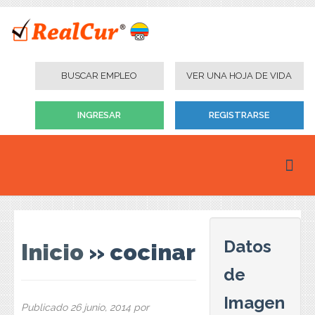
BUSCAR EMPLEO
VER UNA HOJA DE VIDA
INGRESAR
REGISTRARSE
Inicio
Personas
Datos
Inicio
» cocinar
Empresas
de
Instituciones Educativas
Imagen
Publicado
26 junio, 2014
por