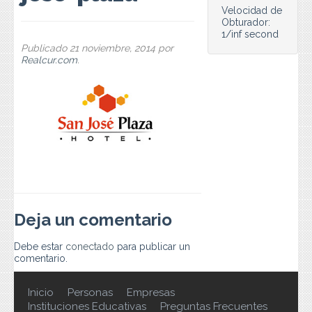
Preguntas Frecuentes
Velocidad de
Obturador:
1/inf second
Contacto
Publicado
21 noviembre, 2014
por
Realcur.com
.
Deja un comentario
Debe estar
conectado
para publicar un
comentario.
Inicio
Personas
Empresas
Instituciones Educativas
Preguntas Frecuentes