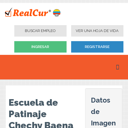
BUSCAR EMPLEO
VER UNA HOJA DE VIDA
INGRESAR
REGISTRARSE
Inicio
Personas
Datos
Escuela de
Empresas
de
Patinaje
Instituciones Educativas
Imagen
Chechy Baena