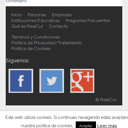
comentario.
Inicio
Personas
Empresas
Instituciones Educativas
Preguntas Frecuentes
Qué es RealCur
Contacto
Términos y Condiciones
Política de Privacidad/Tratamiento
Política de Cookies
Síguenos:
© RealCur
Esta web utiliza cookies. Si continúas navegando estás aceptá
nuestra política de cookies.
Leer más
Aceptar