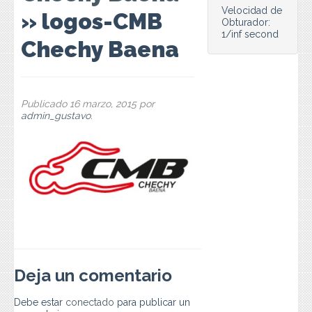
Preguntas Frecuentes
Velocidad de
» logos-CMB
Obturador:
1/inf second
Contacto
Chechy Baena
Publicado
16 marzo, 2015
por
admin_gustavo
.
Deja un comentario
Debe estar
conectado
para publicar un