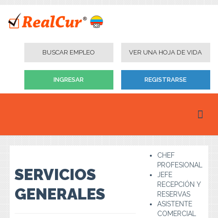
BUSCAR EMPLEO
VER UNA HOJA DE VIDA
INGRESAR
REGISTRARSE
Inicio
CHEF
Personas
PROFESIONAL
SERVICIOS
JEFE
Empresas
RECEPCIÓN Y
GENERALES
RESERVAS
Instituciones Educativas
ASISTENTE
COMERCIAL