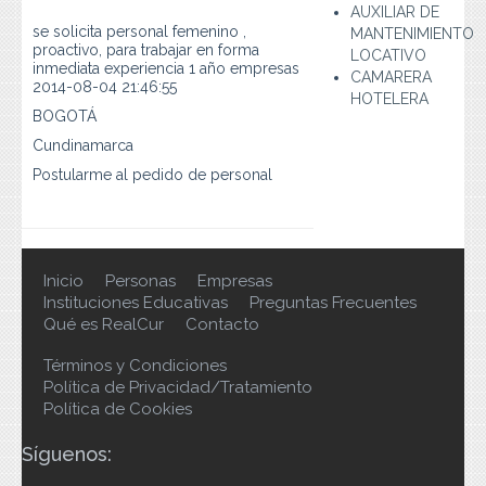
Preguntas Frecuentes
AUXILIAR DE
se solicita personal femenino ,
MANTENIMIENTO
proactivo, para trabajar en forma
LOCATIVO
Contacto
inmediata experiencia 1 año empresas
CAMARERA
2014-08-04 21:46:55
HOTELERA
BOGOTÁ
Cundinamarca
Postularme al pedido de personal
Inicio
Personas
Empresas
Instituciones Educativas
Preguntas Frecuentes
Qué es RealCur
Contacto
Términos y Condiciones
Política de Privacidad/Tratamiento
Política de Cookies
Síguenos: