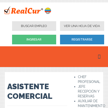
BUSCAR EMPLEO
VER UNA HOJA DE VIDA
INGRESAR
REGISTRARSE
Inicio
CHEF
Personas
PROFESIONAL
ASISTENTE
JEFE
Empresas
RECEPCIÓN Y
COMERCIAL
RESERVAS
Instituciones Educativas
AUXILIAR DE
MANTENIMIENTO