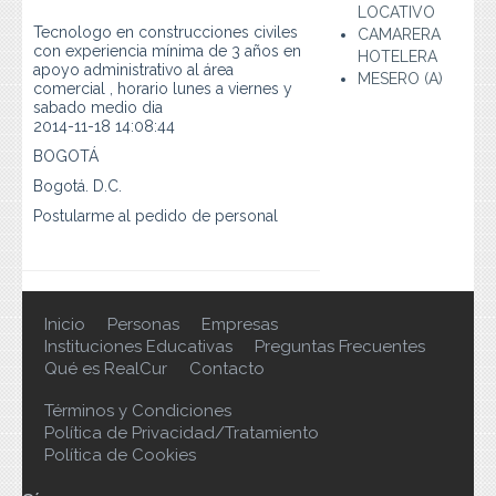
Preguntas Frecuentes
LOCATIVO
Tecnologo en construcciones civiles
CAMARERA
con experiencia mínima de 3 años en
HOTELERA
Contacto
apoyo administrativo al área
MESERO (A)
comercial , horario lunes a viernes y
sabado medio dia
2014-11-18 14:08:44
BOGOTÁ
Bogotá. D.C.
Postularme al pedido de personal
Inicio
Personas
Empresas
Instituciones Educativas
Preguntas Frecuentes
Qué es RealCur
Contacto
Términos y Condiciones
Política de Privacidad/Tratamiento
Política de Cookies