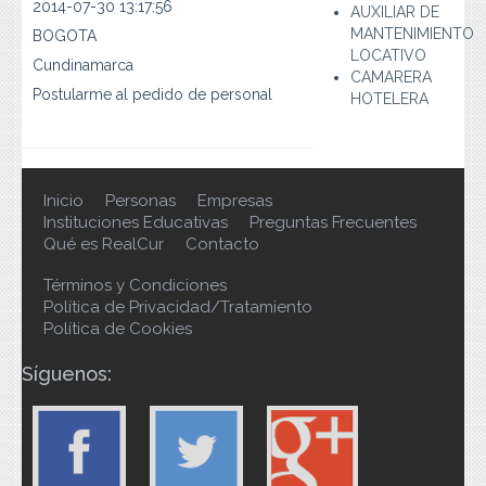
2014-07-30 13:17:56
Preguntas Frecuentes
AUXILIAR DE
MANTENIMIENTO
BOGOTA
LOCATIVO
Contacto
Cundinamarca
CAMARERA
Postularme al pedido de personal
HOTELERA
Inicio
Personas
Empresas
Instituciones Educativas
Preguntas Frecuentes
Qué es RealCur
Contacto
Términos y Condiciones
Política de Privacidad/Tratamiento
Política de Cookies
Síguenos: