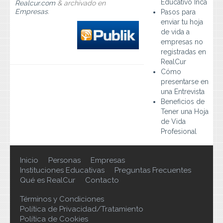
Educativo Inca
Realcur.com
&
archivado en
Preguntas Frecuentes
Empresas
.
Pasos para
enviar tu hoja
Contacto
de vida a
empresas no
registradas en
RealCur
Cómo
presentarse en
una Entrevista
Beneficios de
Tener una Hoja
de Vida
Profesional
Inicio
Personas
Empresas
Instituciones Educativas
Preguntas Frecuentes
Qué es RealCur
Contacto
Términos y Condiciones
Política de Privacidad/Tratamiento
Política de Cookies