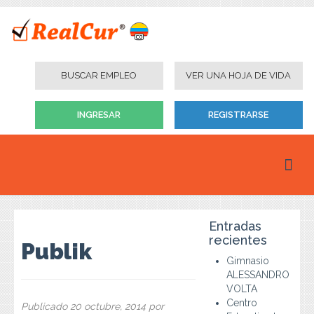
BUSCAR EMPLEO
VER UNA HOJA DE VIDA
INGRESAR
REGISTRARSE
Inicio
Entradas
Personas
recientes
Publik
Gimnasio
Empresas
ALESSANDRO
VOLTA
Instituciones Educativas
Centro
Publicado
20 octubre, 2014
por