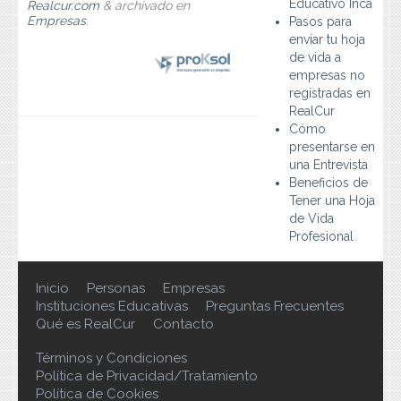
Educativo Inca
Realcur.com
&
archivado en
Preguntas Frecuentes
Empresas
.
Pasos para
enviar tu hoja
Contacto
de vida a
empresas no
registradas en
RealCur
Cómo
presentarse en
una Entrevista
Beneficios de
Tener una Hoja
de Vida
Profesional
Inicio
Personas
Empresas
Instituciones Educativas
Preguntas Frecuentes
Qué es RealCur
Contacto
Términos y Condiciones
Política de Privacidad/Tratamiento
Política de Cookies