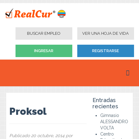
BUSCAR EMPLEO
VER UNA HOJA DE VIDA
INGRESAR
REGISTRARSE
Inicio
Entradas
Personas
recientes
Proksol
Gimnasio
Empresas
ALESSANDRO
VOLTA
Instituciones Educativas
Centro
Publicado
20 octubre, 2014
por