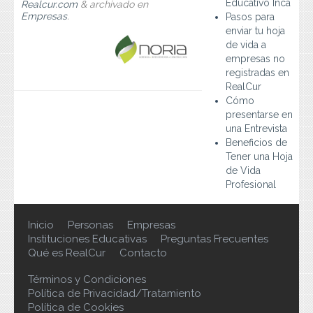
Educativo Inca
Realcur.com
&
archivado en
Preguntas Frecuentes
Empresas
.
Pasos para
enviar tu hoja
Contacto
de vida a
empresas no
registradas en
RealCur
Cómo
presentarse en
una Entrevista
Beneficios de
Tener una Hoja
de Vida
Profesional
Inicio
Personas
Empresas
Instituciones Educativas
Preguntas Frecuentes
Qué es RealCur
Contacto
Términos y Condiciones
Política de Privacidad/Tratamiento
Política de Cookies