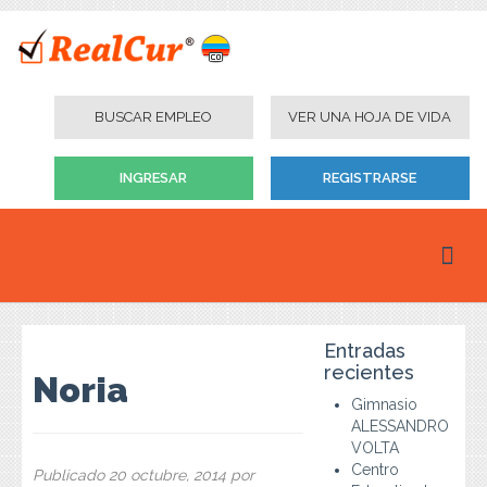
BUSCAR EMPLEO
VER UNA HOJA DE VIDA
INGRESAR
REGISTRARSE
Inicio
Entradas
Personas
recientes
Noria
Gimnasio
Empresas
ALESSANDRO
VOLTA
Instituciones Educativas
Centro
Publicado
20 octubre, 2014
por