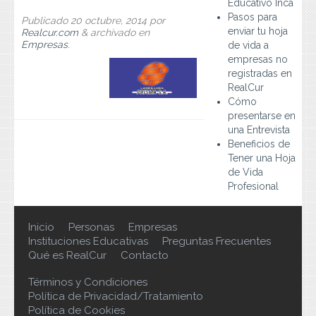
Educativo Inca
Preguntas Frecuentes
Pasos para
Publicado
20 octubre, 2014
por
enviar tu hoja
Realcur.com
&
archivado en
Contacto
Empresas
.
de vida a
empresas no
registradas en
RealCur
Cómo
presentarse en
una Entrevista
Beneficios de
Tener una Hoja
de Vida
Profesional
Inicio
Personas
Empresas
Instituciones Educativas
Preguntas Frecuentes
Qué es RealCur
Contacto
Términos y Condiciones
Política de Privacidad/Tratamiento
Política de Cookies