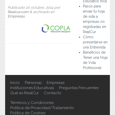
Educativo Inca
Preguntas Frecuentes
Pasos para
Publicado
20 octubre, 2014
por
enviar tu hoja
Realcur.com
&
archivado en
Contacto
Empresas
.
de vida a
empresas no
registradas en
RealCur
Cómo
presentarse en
una Entrevista
Beneficios de
Tener una Hoja
de Vida
Profesional
Inicio
Personas
Empresas
Instituciones Educativas
Preguntas Frecuentes
Qué es RealCur
Contacto
Términos y Condiciones
Política de Privacidad/Tratamiento
Política de Cookies