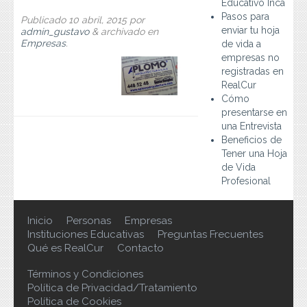
Educativo Inca
Preguntas Frecuentes
Pasos para
Publicado
10 abril, 2015
por
enviar tu hoja
admin_gustavo
&
archivado en
Contacto
Empresas
.
de vida a
empresas no
registradas en
RealCur
Cómo
presentarse en
una Entrevista
Beneficios de
Tener una Hoja
de Vida
Profesional
Inicio
Personas
Empresas
Instituciones Educativas
Preguntas Frecuentes
Qué es RealCur
Contacto
Términos y Condiciones
Política de Privacidad/Tratamiento
Política de Cookies