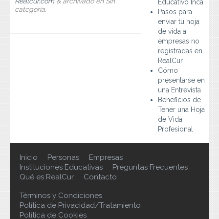
Realcur.com
&
archivado en Sin
Educativo Inca
Preguntas Frecuentes
categoría.
Pasos para
enviar tu hoja
Contacto
de vida a
empresas no
registradas en
RealCur
Cómo
presentarse en
una Entrevista
Beneficios de
Tener una Hoja
de Vida
Profesional
Inicio
Personas
Empresas
Instituciones Educativas
Preguntas Frecuentes
Qué es RealCur
Contacto
Términos y Condiciones
Política de Privacidad/Tratamiento
Política de Cookies