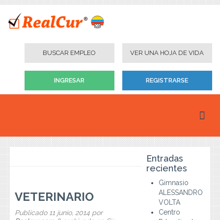
BUSCAR EMPLEO
VER UNA HOJA DE VIDA
INGRESAR
REGISTRARSE
Inicio
Entradas
Personas
recientes
Gimnasio
Empresas
ALESSANDRO
VETERINARIO
VOLTA
Instituciones Educativas
Centro
Publicado
11 junio, 2014
por