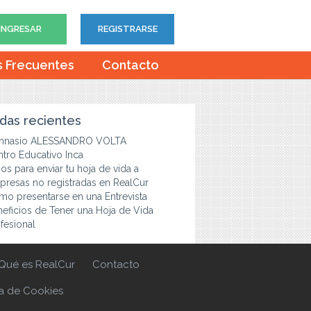
INGRESAR
REGISTRARSE
s Frecuentes
Contacto
das recientes
mnasio ALESSANDRO VOLTA
tro Educativo Inca
os para enviar tu hoja de vida a
resas no registradas en RealCur
o presentarse en una Entrevista
eficios de Tener una Hoja de Vida
fesional
Qué es RealCur
Contacto
ca de Cookies