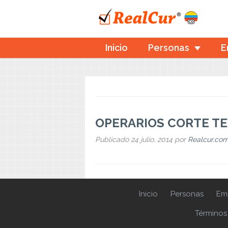
Inicio
Personas
E
OPERARIOS CORTE TE
Publicado
24 julio, 2014
por
Realcur.co
Inicio
Personas
Em
Términos