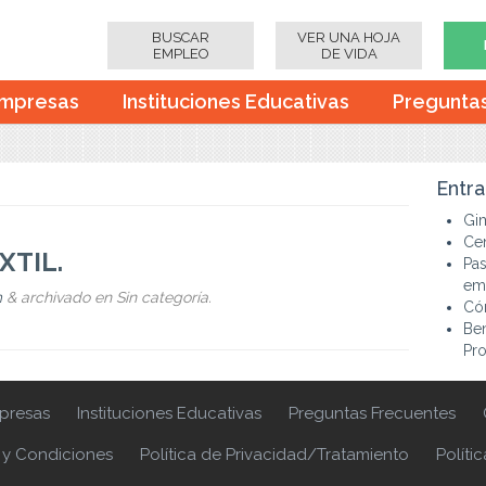
BUSCAR
VER UNA HOJA
EMPLEO
DE VIDA
mpresas
Instituciones Educativas
Pregunta
Entra
Gi
Cen
XTIL.
Pas
emp
m
&
archivado en Sin categoría.
Cóm
Ben
Pro
presas
Instituciones Educativas
Preguntas Frecuentes
 y Condiciones
Política de Privacidad/Tratamiento
Políti