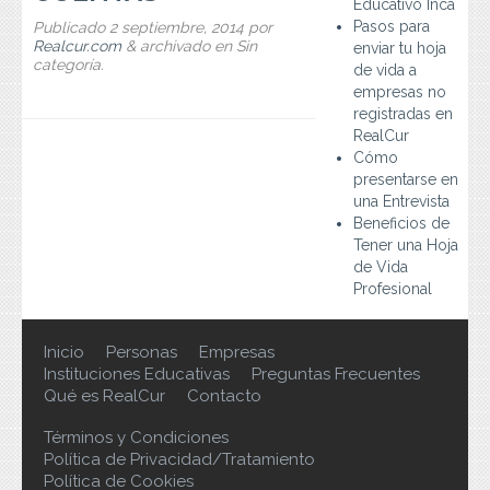
Educativo Inca
Preguntas Frecuentes
Pasos para
Publicado
2 septiembre, 2014
por
Realcur.com
&
archivado en Sin
enviar tu hoja
Contacto
categoría.
de vida a
empresas no
registradas en
RealCur
Cómo
presentarse en
una Entrevista
Beneficios de
Tener una Hoja
de Vida
Profesional
Inicio
Personas
Empresas
Instituciones Educativas
Preguntas Frecuentes
Qué es RealCur
Contacto
Términos y Condiciones
Política de Privacidad/Tratamiento
Política de Cookies